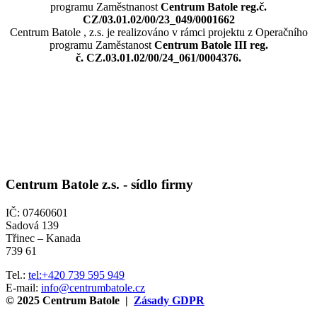
programu Zaměstnanost
Centrum Batole
reg.č.
CZ/03.01.02/00/23_049/0001662
Centrum Batole , z.s. je realizováno v rámci projektu z Operačního
programu Zaměstanost
Centrum Batole III reg.
č. CZ.03.01.02/00/24_061/0004376.
Centrum Batole z.s. -
sídlo firmy
IČ: 07460601
Sadová 139
Třinec – Kanada
739 61
Tel.:
tel:+420 739 595 949
E-mail:
info@centrumbatole.cz
© 2025 Centrum Batole |
Zásady GDPR