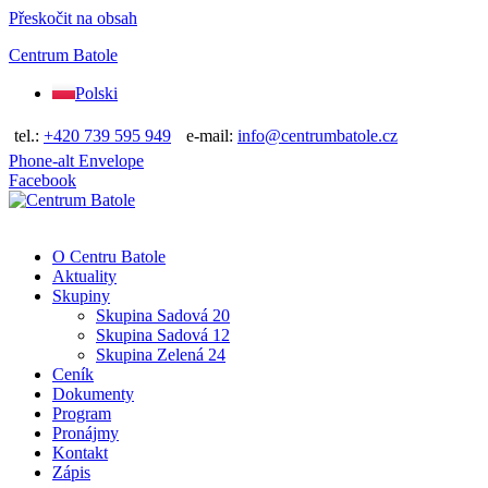
Přeskočit na obsah
Centrum Batole
Polski
tel.:
+420 739 595 949
e-mail:
info@centrumbatole.cz
Phone-alt
Envelope
Facebook
O Centru Batole
Aktuality
Skupiny
Skupina Sadová 20
Skupina Sadová 12
Skupina Zelená 24
Ceník
Dokumenty
Program
Pronájmy
Kontakt
Zápis