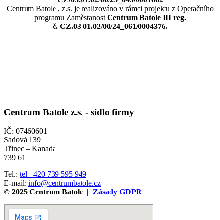
Centrum Batole , z.s. je realizováno v rámci projektu z Operačního
programu Zaměstanost
Centrum Batole III reg.
č. CZ.03.01.02/00/24_061/0004376.
Centrum Batole z.s. -
sídlo firmy
IČ: 07460601
Sadová 139
Třinec – Kanada
739 61
Tel.:
tel:+420 739 595 949
E-mail:
info@centrumbatole.cz
© 2025 Centrum Batole |
Zásady GDPR