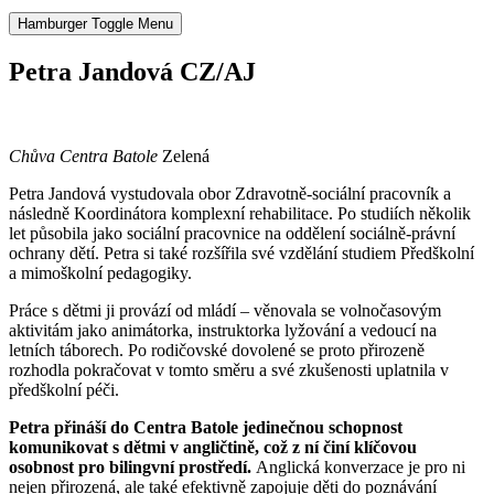
Hamburger Toggle Menu
Petra Jandová CZ/AJ
Chůva Centra Batole
Zelená
Petra Jandová vystudovala obor Zdravotně-sociální pracovník a
následně Koordinátora komplexní rehabilitace. Po studiích několik
let působila jako sociální pracovnice na oddělení sociálně-právní
ochrany dětí. Petra si také rozšířila své vzdělání studiem Předškolní
a mimoškolní pedagogiky.
Práce s dětmi ji provází od mládí – věnovala se volnočasovým
aktivitám jako animátorka, instruktorka lyžování a vedoucí na
letních táborech. Po rodičovské dovolené se proto přirozeně
rozhodla pokračovat v tomto směru a své zkušenosti uplatnila v
předškolní péči.
Petra přináší do Centra Batole jedinečnou schopnost
komunikovat s dětmi v angličtině, což z ní činí klíčovou
osobnost pro bilingvní prostředí.
Anglická konverzace je pro ni
nejen přirozená, ale také efektivně zapojuje děti do poznávání