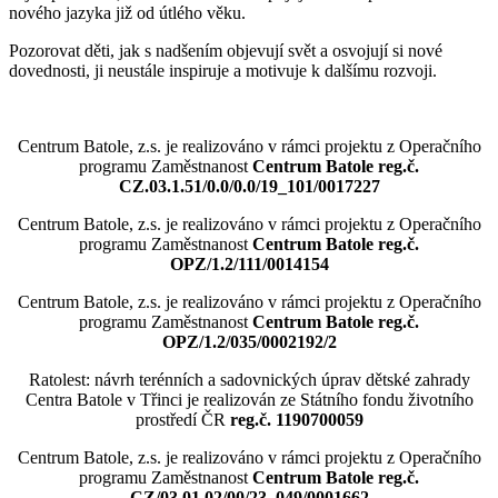
nového jazyka již od útlého věku.
Pozorovat děti, jak s nadšením objevují svět a osvojují si nové
dovednosti, ji neustále inspiruje a motivuje k dalšímu rozvoji.
Centrum Batole, z.s. je realizováno v rámci projektu z Operačního
programu Zaměstnanost
Centrum Batole reg.č.
CZ.03.1.51/0.0/0.0/19_101/0017227
Centrum Batole, z.s. je realizováno v rámci projektu z Operačního
programu Zaměstnanost
Centrum Batole reg.č.
OPZ/1.2/111/0014154
Centrum Batole, z.s. je realizováno v rámci projektu z Operačního
programu Zaměstnanost
Centrum Batole reg.č.
OPZ/1.2/035/0002192/2
Ratolest: návrh terénních a sadovnických úprav dětské zahrady
Centra Batole v Třinci je realizován ze Státního fondu životního
prostředí ČR
reg.č. 1190700059
Centrum Batole, z.s. je realizováno v rámci projektu z Operačního
programu Zaměstnanost
Centrum Batole
reg.č.
CZ/03.01.02/00/23_049/0001662