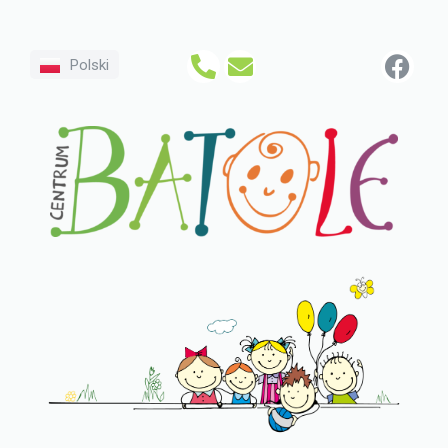
Polski
Přeskočit
na
obsah