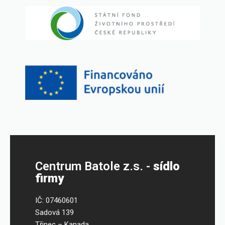
Centrum Batole z.s. -
sídlo
firmy
IČ: 07460601
Sadová 139
Třinec – Kanada