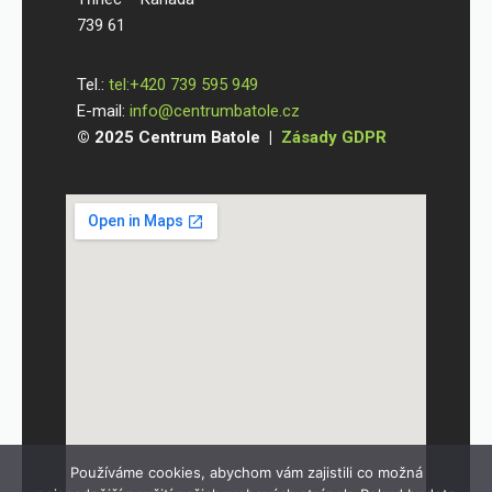
739 61
Tel.:
tel:+420 739 595 949
E-mail:
info@centrumbatole.cz
© 2025 Centrum Batole |
Zásady GDPR
Používáme cookies, abychom vám zajistili co možná