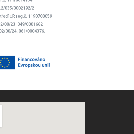
1.2/035/0002192/2
středí ČR
reg.č. 1190700059
.02/00/23_049/0001662
1.02/00/24_061/0004376.