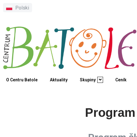
Polski
Přeskočit
na
obsah
O Centru Batole
Aktuality
Skupiny
Ceník
Program