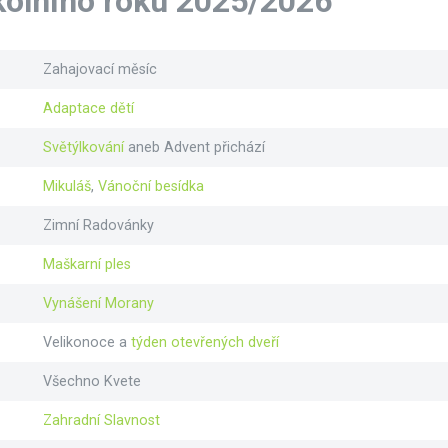
olního roku 2025/2026
Zahajovací měsíc
Adaptace dětí
Světýlkování
aneb Advent přichází
Mikuláš
,
Vánoční besídka
Zimní Radovánky
Maškarní ples
Vynášení Morany
Velikonoce a
týden otevřených dveří
Všechno Kvete
Zahradní Slavnost