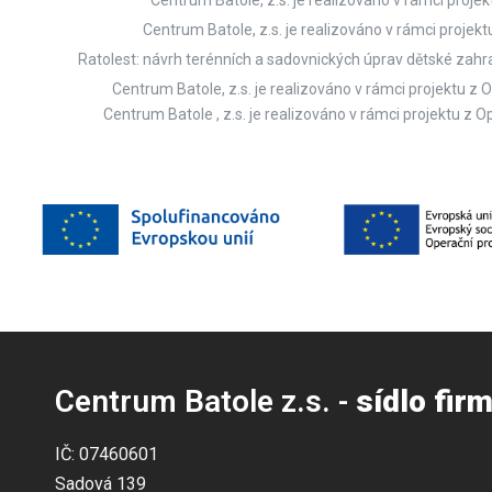
Centrum Batole, z.s. je realizováno v rámci proj
Ratolest: návrh terénních a sadovnických úprav dětské zahra
Centrum Batole, z.s. je realizováno v rámci projektu
Centrum Batole , z.s. je realizováno v rámci projektu 
Centrum Batole z.s. -
sídlo fir
IČ: 07460601
Sadová 139