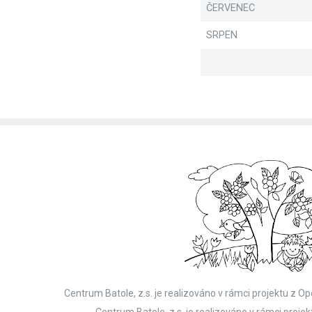
ČERVENEC
SRPEN
Centrum Batole, z.s. je realizováno v rámci projektu z
Centrum Batole, z.s. je realizováno v rámci pro