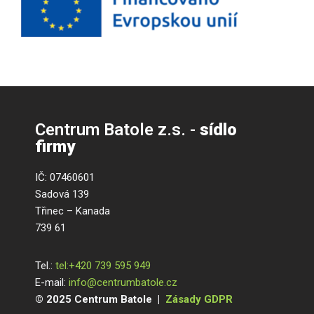
Centrum Batole z.s. -
sídlo
firmy
IČ: 07460601
Sadová 139
Třinec – Kanada
739 61
Tel.:
tel:+420 739 595 949
E-mail:
info@centrumbatole.cz
© 2025 Centrum Batole |
Zásady GDPR