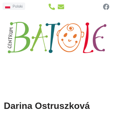
Polski
Přeskočit
na
obsah
Darina Ostruszková