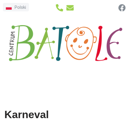
Polski
Přeskočit
na
obsah
Karneval