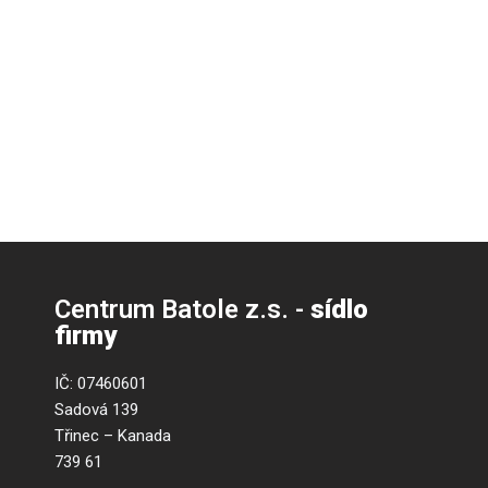
Centrum Batole z.s. -
sídlo
firmy
IČ: 07460601
Sadová 139
Třinec – Kanada
739 61