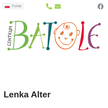
Polski
Přeskočit
na
obsah
Lenka Alter