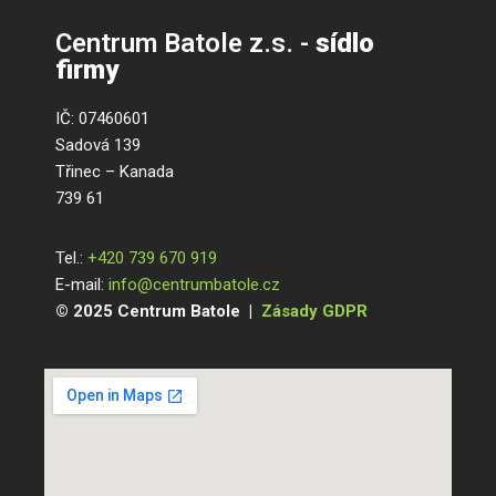
Centrum Batole z.s. -
sídlo
firmy
IČ: 07460601
Sadová 139
Třinec – Kanada
739 61
Tel.:
+420 739 670 919
E-mail:
info@centrumbatole.cz
© 2025 Centrum Batole |
Zásady GDPR