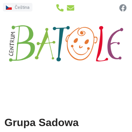
Čeština
Przejdź
do
treści
Grupa Sadowa