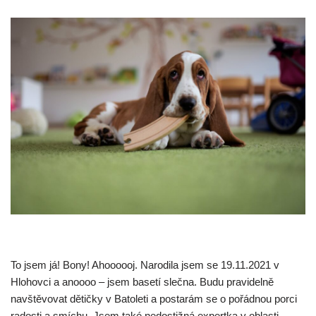
To jsem já! Bony! Ahoooooj. Narodila jsem se 19.11.2021 v
Hlohovci a anoooo – jsem basetí slečna. Budu pravidelně
navštěvovat dětičky v Batoleti a postarám se o pořádnou porci
radosti a smíchu. Jsem také nedostižná expertka v oblasti