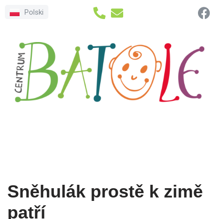
Polski
Přeskočit
na
obsah
Sněhulák prostě k zimě
patří