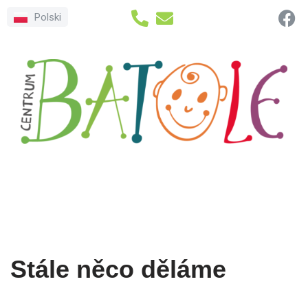
Polski
Přeskočit
na
obsah
Stále něco děláme