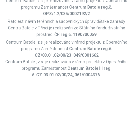
Centrum Batole, z.s. je realizováno v rámci projektu z Operačního
programu Zaměstnanost
Centrum Batole reg.č.
OPZ/1.2/035/0002192/2
Ratolest: návrh terénních a sadovnických úprav dětské zahrady
Centra Batole v Třinci je realizován ze Státního fondu životního
prostředí ČR
reg.č. 1190700059
Centrum Batole, z.s. je realizováno v rámci projektu z Operačního
programu Zaměstnanost
Centrum Batole
reg.č.
CZ/03.01.02/00/23_049/0001662
Centrum Batole , z.s. je realizováno v rámci projektu z Operačního
programu Zaměstanost
Centrum Batole III reg.
č. CZ.03.01.02/00/24_061/0004376.