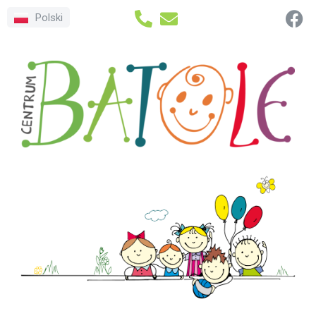
Polski
Přeskočit
na
obsah