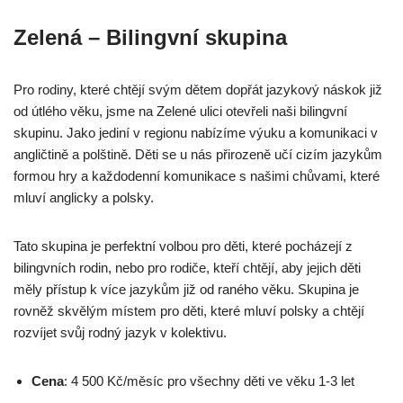
Zelená – Bilingvní skupina
Pro rodiny, které chtějí svým dětem dopřát jazykový náskok již
od útlého věku, jsme na Zelené ulici otevřeli naši bilingvní
skupinu. Jako jediní v regionu nabízíme výuku a komunikaci v
angličtině a polštině. Děti se u nás přirozeně učí cizím jazykům
formou hry a každodenní komunikace s našimi chůvami, které
mluví anglicky a polsky.
Tato skupina je perfektní volbou pro děti, které pocházejí z
bilingvních rodin, nebo pro rodiče, kteří chtějí, aby jejich děti
měly přístup k více jazykům již od raného věku. Skupina je
rovněž skvělým místem pro děti, které mluví polsky a chtějí
rozvíjet svůj rodný jazyk v kolektivu.
Cena
: 4 500 Kč/měsíc pro všechny děti ve věku 1-3 let