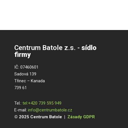
Centrum Batole z.s. -
sídlo
firmy
IČ: 07460601
Sadová 139
Třinec – Kanada
739 61
Tel.:
tel:+420 739 595 949
E-mail:
info@centrumbatole.cz
© 2025 Centrum Batole |
Zásady GDPR